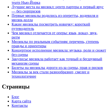
театр Нью‑Йорка
Лучшие места на мюзикл: центр партера и первый ярус
— без сюрпризов
Первые мюзиклы родились из оперетты, водевиля и
мюзик-холла
Какие мюзиклы посмотреть новичку: короткий
путеводитель
Чем мюзикл отличается от оперы: язык, вокал, звук,
ритм
Мюзиклы по реальным событиям: перечень, степень
правды и ориентиры
Концертное исполнение мюзикла: музыка, роли и сюжет
без сцены
Закулисье мюзикла работает как точный и бесшумный
механизм сцены
Билеты на мюзиклы дороги из‑за сцены, прав и рисков
Мюзиклы за век стали разнообразнее, смелее и
технологичнее
Страницы
Блог
Карта сайта
Контакты