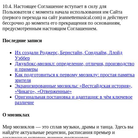
10.4. Настоящее Соглашение вступает в силу для
Пользователя с момента начала использования им Сайта
(первого перехода на сайт jeannettemusical.com) и действует
бессрочно до момента его прекращения по основаниям,
предусмотренным настоящим Соглашением.
Последние записи
Их создали Роджерс, Бернстайн, Сондхайм, Ллойд
Уэббер
Джукбокс‑мюзикл: определение, отличия, производство
и примеры
Как подготовиться к первому мюзиклу: простая памятка
зрителя
Экранизированные мюзиклы: «Вестсайдская история»,
«Чикаго», «Отверженные»
Оригинальная постановка и адаптация: в чём ключевое
различие
О мюзиклах
Мир мюзиклов — это сплав музыки, драмы и танца. Здесь вы
найдёте актуальные рецензии, расписания премьер и
закулисные истории лучших постановок.