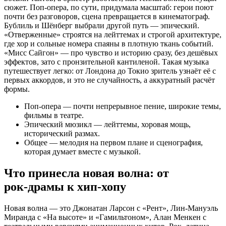
сюжет. Поп‑опера, по сути, придумала масштаб: герои поют
почти без разговоров, сцена превращается в кинематограф.
Бублиль и Шёнберг выбрали другой путь — эпический.
«Отверженные» строятся на лейттемах и строгой архитектуре,
где хор и сольные номера спаяны в плотную ткань событий.
«Мисс Сайгон» — про чувство и историю сразу, без дешёвых
эффектов, зато с пронзительной кантиленой. Такая музыка
путешествует легко: от Лондона до Токио зритель узнаёт её с
первых аккордов, и это не случайность, а аккуратный расчёт
формы.
Поп‑опера — почти непрерывное пение, широкие темы,
фильмы в театре.
Эпический мюзикл — лейттемы, хоровая мощь,
исторический размах.
Общее — мелодия на первом плане и сценография,
которая думает вместе с музыкой.
Что принесла новая волна: от
рок‑драмы к хип‑хопу
Новая волна — это Джонатан Ларсон с «Рент», Лин‑Мануэль
Миранда с «На высоте» и «Гамильтоном», Алан Менкен с