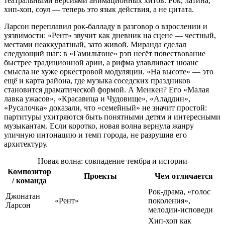
театральными версиями анимационных хитов. Рок, латина,
хип‑хоп, соул — теперь это язык действия, а не цитата.
Ларсон переплавил рок‑балладу в разговор о взрослении и
уязвимости: «Рент» звучит как дневник на сцене — честный,
местами неаккуратный, зато живой. Миранда сделал
следующий шаг: в «Гамильтоне» рэп несёт повествование
быстрее традиционной арии, а рифма улавливает нюанс
смысла не хуже оркестровой модуляции. «На высоте» — это
ещё и карта района, где музыка соседских праздников
становится драматической формой. А Менкен? Его «Малая
лавка ужасов», «Красавица и Чудовище», «Аладдин»,
«Русалочка» доказали, что «семейный» не значит простой:
партитуры ухитряются быть понятными детям и интересными
музыкантам. Если коротко, новая волна вернула жанру
уличную интонацию и темп города, не разрушив его
архитектуру.
Новая волна: совпадение тембра и истории
Композитор
Проекты
Чем отличается
/ команда
Рок‑драма, «голос
Джонатан
«Рент»
поколения»,
Ларсон
мелодии‑исповеди
Хип‑хоп как