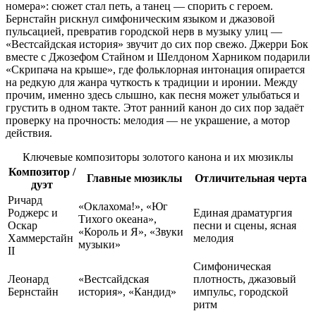
номера»: сюжет стал петь, а танец — спорить с героем.
Бернстайн рискнул симфоническим языком и джазовой
пульсацией, превратив городской нерв в музыку улиц —
«Вестсайдская история» звучит до сих пор свежо. Джерри Бок
вместе с Джозефом Стайном и Шелдоном Харником подарили
«Скрипача на крыше», где фольклорная интонация опирается
на редкую для жанра чуткость к традиции и иронии. Между
прочим, именно здесь слышно, как песня может улыбаться и
грустить в одном такте. Этот ранний канон до сих пор задаёт
проверку на прочность: мелодия — не украшение, а мотор
действия.
Ключевые композиторы золотого канона и их мюзиклы
Композитор /
Главные мюзиклы
Отличительная черта
дуэт
Ричард
«Оклахома!», «Юг
Роджерс и
Единая драматургия
Тихого океана»,
Оскар
песни и сцены, ясная
«Король и Я», «Звуки
Хаммерстайн
мелодия
музыки»
II
Симфоническая
Леонард
«Вестсайдская
плотность, джазовый
Бернстайн
история», «Кандид»
импульс, городской
ритм