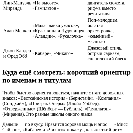
Лин‑Мануэль
«На высоте»,
двигатель сюжета,
Миранда
«Гамильтон»
рифма вместо
речитатива
Поп‑мелодизм,
«Малая лавка ужасов»,
богатая
Алан Менкен
«Красавица и Чудовище»,
оркестровка,
«Аладдин», «Русалочка»
«семейный»
масштаб
Джазовый стиль,
Джон Кандер
«Кабаре», «Чикаго»
острый сарказм,
и Фред Эбб
сценический блеск
Куда ещё смотреть: короткий ориентир
по именам и титулам
Чтобы быстро сориентироваться, начните с пяти дорожных
знаков: «Вестсайдская история» (Бернстайн), «Компания»
(Сондхайм), «Призрак Оперы» (Ллойд Уэббер),
«Отверженные» (Шёнберг — Бублиль), «Гамильтон»
(Миранда). Это разные школы одного языка.
Дальше — по вкусу. Нравится хоровая мощь и эпос — «Мисс
Сайгон», «Кабаре» и «Чикаго» покажут, как жесткий ритм