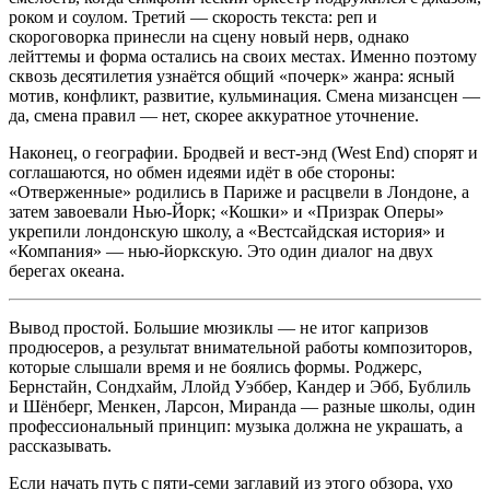
роком и соулом. Третий — скорость текста: реп и
скороговорка принесли на сцену новый нерв, однако
лейттемы и форма остались на своих местах. Именно поэтому
сквозь десятилетия узнаётся общий «почерк» жанра: ясный
мотив, конфликт, развитие, кульминация. Смена мизансцен —
да, смена правил — нет, скорее аккуратное уточнение.
Наконец, о географии. Бродвей и вест‑энд (West End) спорят и
соглашаются, но обмен идеями идёт в обе стороны:
«Отверженные» родились в Париже и расцвели в Лондоне, а
затем завоевали Нью‑Йорк; «Кошки» и «Призрак Оперы»
укрепили лондонскую школу, а «Вестсайдская история» и
«Компания» — нью‑йоркскую. Это один диалог на двух
берегах океана.
Вывод простой. Большие мюзиклы — не итог капризов
продюсеров, а результат внимательной работы композиторов,
которые слышали время и не боялись формы. Роджерс,
Бернстайн, Сондхайм, Ллойд Уэббер, Кандер и Эбб, Бублиль
и Шёнберг, Менкен, Ларсон, Миранда — разные школы, один
профессиональный принцип: музыка должна не украшать, а
рассказывать.
Если начать путь с пяти‑семи заглавий из этого обзора, ухо