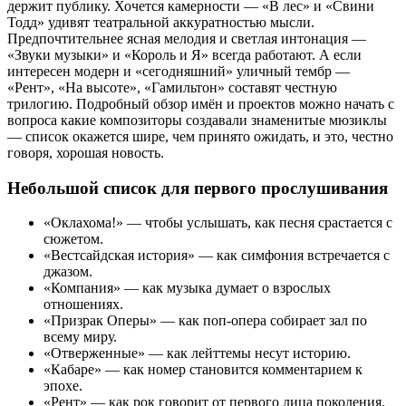
держит публику. Хочется камерности — «В лес» и «Свини
Тодд» удивят театральной аккуратностью мысли.
Предпочтительнее ясная мелодия и светлая интонация —
«Звуки музыки» и «Король и Я» всегда работают. А если
интересен модерн и «сегодняшний» уличный тембр —
«Рент», «На высоте», «Гамильтон» составят честную
трилогию. Подробный обзор имён и проектов можно начать с
вопроса какие композиторы создавали знаменитые мюзиклы
— список окажется шире, чем принято ожидать, и это, честно
говоря, хорошая новость.
Небольшой список для первого прослушивания
«Оклахома!» — чтобы услышать, как песня срастается с
сюжетом.
«Вестсайдская история» — как симфония встречается с
джазом.
«Компания» — как музыка думает о взрослых
отношениях.
«Призрак Оперы» — как поп‑опера собирает зал по
всему миру.
«Отверженные» — как лейттемы несут историю.
«Кабаре» — как номер становится комментарием к
эпохе.
«Рент» — как рок говорит от первого лица поколения.