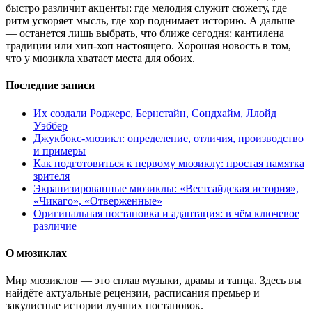
быстро различит акценты: где мелодия служит сюжету, где
ритм ускоряет мысль, где хор поднимает историю. А дальше
— останется лишь выбрать, что ближе сегодня: кантилена
традиции или хип‑хоп настоящего. Хорошая новость в том,
что у мюзикла хватает места для обоих.
Последние записи
Их создали Роджерс, Бернстайн, Сондхайм, Ллойд
Уэббер
Джукбокс‑мюзикл: определение, отличия, производство
и примеры
Как подготовиться к первому мюзиклу: простая памятка
зрителя
Экранизированные мюзиклы: «Вестсайдская история»,
«Чикаго», «Отверженные»
Оригинальная постановка и адаптация: в чём ключевое
различие
О мюзиклах
Мир мюзиклов — это сплав музыки, драмы и танца. Здесь вы
найдёте актуальные рецензии, расписания премьер и
закулисные истории лучших постановок.