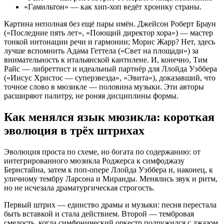
«Гамильтон» — как хип‑хоп ведёт хронику страны.
Картина неполная без ещё пары имён. Джейсон Роберт Браун
(«Последние пять лет», «Поющий директор хора») — мастер
тонкой интонации речи и гармонии; Морис Жарр? Нет, здесь
лучше вспомнить Адама Геттела («Свет на площади») за
внимательность к итальянской кантилене. И, конечно, Тим
Райс — либреттист и идеальный партнёр для Ллойда Уэббера
(«Иисус Христос — суперзвезда», «Эвита»), доказавший, что
точное слово в мюзикле — половина музыки. Эти авторы
расширяют палитру, не роняя дисциплины формы.
Как менялся язык мюзикла: короткая
эволюция в трёх штрихах
Эволюция проста по схеме, но богата по содержанию: от
интегрированного мюзикла Роджерса к симфоджазу
Бернстайна, затем к поп‑опере Ллойда Уэббера и, наконец, к
уличному тембру Ларсона и Миранды. Менялись звук и ритм,
но не исчезала драматургическая строгость.
Первый штрих — единство драмы и музыки: песня перестала
быть вставкой и стала действием. Второй — тембровая
смелость, когда симфонический оркестр подружился с джазом,