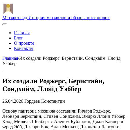
Мюзикл-гид
История мюзиклов и обзоры постановок
Главная
Блог
О проекте
Контакты
Главная
/
Их создали Роджерс, Бернстайн, Сондхайм, Ллойд
Уэббер
Их создали Роджерс, Бернстайн,
Сондхайм, Ллойд Уэббер
26.04.2026
Гордеев Константин
Основу пантеона мюзикла составили Ричард Роджерс,
Леонард Бернстайн, Стивен Сондхайм, Эндрю Ллойд Уэббер,
Клод‑Мишель Шёнберг с Аленом Бублилем, Джон Кандер и
Фред Эбб, Джерри Бок, Алан Менкен, Джонатан Ларсон и