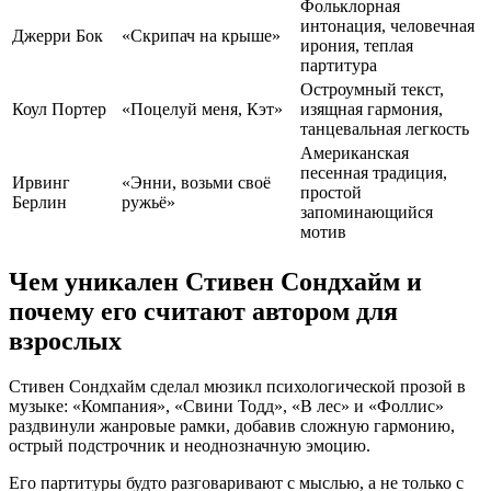
Фольклорная
интонация, человечная
Джерри Бок
«Скрипач на крыше»
ирония, теплая
партитура
Остроумный текст,
Коул Портер
«Поцелуй меня, Кэт»
изящная гармония,
танцевальная легкость
Американская
песенная традиция,
Ирвинг
«Энни, возьми своё
простой
Берлин
ружьё»
запоминающийся
мотив
Чем уникален Стивен Сондхайм и
почему его считают автором для
взрослых
Стивен Сондхайм сделал мюзикл психологической прозой в
музыке: «Компания», «Свини Тодд», «В лес» и «Фоллис»
раздвинули жанровые рамки, добавив сложную гармонию,
острый подстрочник и неоднозначную эмоцию.
Его партитуры будто разговаривают с мыслью, а не только с