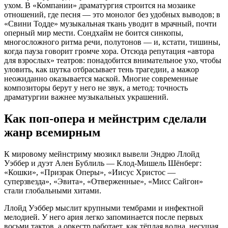
ухом. В «Компании» драматургия строится на мозаике
отношений, где песня — это монолог без удобных выводов; в
«Свини Тодде» музыкальная ткань уводит в мрачный, почти
оперный мир мести. Сондхайм не боится синкопы,
многосложного ритма речи, полутонов — и, кстати, тишины,
когда пауза говорит громче хора. Отсюда репутация «автора
для взрослых» театров: понадобится внимательное ухо, чтобы
уловить, как шутка отбрасывает тень трагедии, а мажор
неожиданно оказывается маской. Многие современные
композиторы берут у него не звук, а метод: точность
драматургии важнее музыкальных украшений.
Как поп‑опера и мейнстрим сделали
жанр всемирным
К мировому мейнстриму мюзикл вывели Эндрю Ллойд
Уэббер и дуэт Ален Бублиль — Клод‑Мишель Шёнберг:
«Кошки», «Призрак Оперы», «Иисус Христос —
суперзвезда», «Эвита», «Отверженные», «Мисс Сайгон»
стали глобальными хитами.
Ллойд Уэббер мыслит крупными тембрами и инфектной
мелодией. У него ария легко запоминается после первых
восьми тактов, а оркестр работает, как тёплая волна, несущая