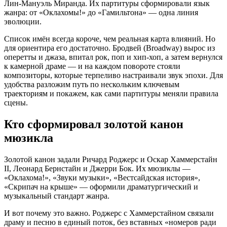
Лин‑Мануэль Миранда. Их партитуры сформировали язык
жанра: от «Оклахомы!» до «Гамильтона» — одна линия
эволюции.
Список имён всегда короче, чем реальная карта влияний. Но
для ориентира его достаточно. Бродвей (Broadway) вырос из
оперетты и джаза, впитал рок, поп и хип‑хоп, а затем вернулся
к камерной драме — и на каждом повороте стояли
композиторы, которые терпеливо настраивали звук эпохи. Для
удобства разложим путь по нескольким ключевым
траекториям и покажем, как сами партитуры меняли правила
сцены.
Кто сформировал золотой канон
мюзикла
Золотой канон задали Ричард Роджерс и Оскар Хаммерстайн
II, Леонард Бернстайн и Джерри Бок. Их мюзиклы —
«Оклахома!», «Звуки музыки», «Вестсайдская история»,
«Скрипач на крыше» — оформили драматургический и
музыкальный стандарт жанра.
И вот почему это важно. Роджерс с Хаммерстайном связали
драму и песню в единый поток, без вставных «номеров ради