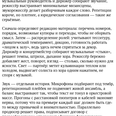
музыкальный руководитель и дирижёр собирают звучание,
режиссёр выстраивает минимальные мизансцены,
звукорежиссёр делает разборчивым каждое слово. Репетиции
короче, но плотнее, а юридические согласования — такие же
серьёзные.
Сначала определяют редакцию материала: перечень номеров,
порядок, возможные купюры и переходы, чтобы не оборвать
смысл. Затем — распределение ролей: учитывают тесситуру,
драматический темперамент, дикцию, готовность работать
«лицом к залу», ведь здесь нечем спрятаться за декор.
Дирижёр и концертмейстер собирают музыкальные «стыки»,
решают темпы, штрихи, дыхание хора. Режиссёр бережно
добавляет жест, поворот, взгляд — столько, сколько нужно для
ясности. Свет — партнёр: метит кульминации теплом или
холодом, выдвигает солиста из хора одним нажатием, не
споря с музыкой.
Звук — отдельная история. Микрофоны подбирают под тембр,
репетиционный плейбек не подменяет живой ансамбль, а
баланс выстраивают так, чтобы текст не тонул в оркестровой
массе. Прогоны с расстановкой пюпитров и кабелей экономят
нервы, потому что на премьере каждый шаг должен быть где-
то между привычкой и внимательностью. Параллельно
продюсер решает права, подписывает договор с