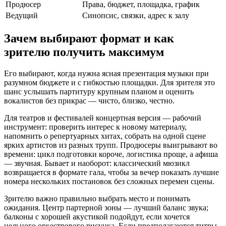
Продюсер
Права, бюджет, площадка, график
Ведущий
Синопсис, связки, адрес к залу
Зачем выбирают формат и как
зрителю получить максимум
Его выбирают, когда нужна ясная презентация музыки при
разумном бюджете и с гибкостью площадки. Для зрителя это
шанс услышать партитуру крупным планом и оценить
вокалистов без прикрас — чисто, близко, честно.
Для театров и фестивалей концертная версия — рабочий
инструмент: проверить интерес к новому материалу,
напомнить о репертуарных хитах, собрать на одной сцене
ярких артистов из разных трупп. Продюсеры выигрывают во
времени: цикл подготовки короче, логистика проще, а афиша
— звучная. Бывает и наоборот: классический мюзикл
возвращается в формате гала, чтобы за вечер показать лучшие
номера нескольких постановок без сложных перемен сцены.
Зрителю важно правильно выбрать место и понимать
ожидания. Центр партерной зоны — лучший баланс звука;
балконы с хорошей акустикой подойдут, если хочется
цельного оркестрового рисунка. Если предполагаются титры