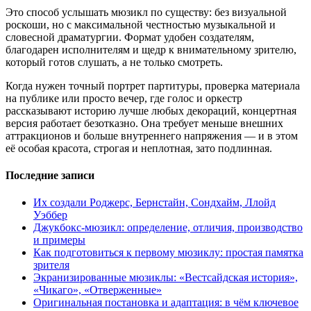
Это способ услышать мюзикл по существу: без визуальной
роскоши, но с максимальной честностью музыкальной и
словесной драматургии. Формат удобен создателям,
благодарен исполнителям и щедр к внимательному зрителю,
который готов слушать, а не только смотреть.
Когда нужен точный портрет партитуры, проверка материала
на публике или просто вечер, где голос и оркестр
рассказывают историю лучше любых декораций, концертная
версия работает безотказно. Она требует меньше внешних
аттракционов и больше внутреннего напряжения — и в этом
её особая красота, строгая и неплотная, зато подлинная.
Последние записи
Их создали Роджерс, Бернстайн, Сондхайм, Ллойд
Уэббер
Джукбокс‑мюзикл: определение, отличия, производство
и примеры
Как подготовиться к первому мюзиклу: простая памятка
зрителя
Экранизированные мюзиклы: «Вестсайдская история»,
«Чикаго», «Отверженные»
Оригинальная постановка и адаптация: в чём ключевое