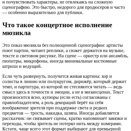
и почувствовать характеры, не отвлекаясь на сложную
сценографию. Это быстро, недорого для продюсеров и часто
— особенно выразительно для публики.
Что такое концертное исполнение
мюзикла
Это показ мюзикла без полноценной сценографии: артисты
поют партии, читают реплики, а сюжет держится на музыке,
тексте и световом рисунке. На сцене — оркестр или ансамбль,
пюпитры, микрофоны, иногда минимальные костюмные
штрихи и ведущий.
Если чуть развернуть, получится живая картина: хор и
солисты в линию или полукругом, дирижёр, который держит
темп, и партитура, из которой не стесняются читать — ведь
смысл здесь в точности и эмоции, а не в мизансценах. Текст
произносится ясно, купюры (если есть) согласованы с
правообладателем, а роль декораций берёт на себя
воображение зрителя при поддержке света и редких
предметов — трость, накидка, шляпа. Иногда добавляется
рассказчик: он связывает сцены, кратко напоминает завязки и
переходы, чтобы зритель не потерял нить между номерами.
Кстати, чаще всего этот формат выбирают для премьерной