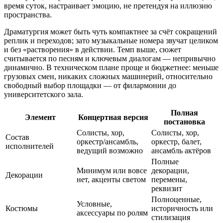
время суток, настраивает эмоцию, не претендуя на иллюзию
пространства.
Драматургия может быть чуть компактнее за счёт сокращений
реплик и переходов; зато музыкальные номера звучат целиком
и без «растворения» в действии. Темп выше, сюжет
считывается по песням и ключевым диалогам — непривычно
динамично. В техническом плане проще и бюджетнее: меньше
грузовых смен, никаких сложных машинерий, относительно
свободный выбор площадки — от филармонии до
университетского зала.
Полная
Элемент
Концертная версия
постановка
Солисты, хор,
Солисты, хор,
Состав
оркестр/ансамбль,
оркестр, балет,
исполнителей
ведущий возможно
ансамбль актёров
Полные
Минимум или вовсе
декорации,
Декорации
нет, акценты светом
перемены,
реквизит
Полноценные,
Условные,
Костюмы
историчность или
аксессуары по ролям
стилизация