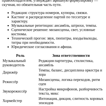
правообладателем, утверждает афишную формулировку —
скучная, но обязательная часть пути.
Редакция: структура номеров, купюры, связки.
Кастинг и распределение партий по тесситуре и
характеру.
Музыкальные репетиции: ансамбль, штрихи, темпы.
Сценическое решение: мизансцены, свет, условные
костюмы.
Технический прогон: звук, пюпитры, входы/выходы,
титры при необходимости.
Юридические согласования и афиша.
Роль
Зона ответственности
Музыкальный
Редакция партитуры, стилистика,
руководитель
ансамбль
Темпы, баланс, дисциплина оркестра и
Дирижёр
хора
Мизансцены, логика переходов, ритм
Режиссёр
сцен
Настройка микрофонов, разборчивость
Звукорежиссёр
текста, микс
Интонация, дикция, слитность хоровых
Хормейстер
эпизодов