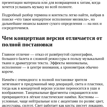
презентации материала или для возвращения к хитам, когда
хочется услышать музыку во всей полноте.
Подробный разбор термина и контекста легко найти, набрав в
поиске «что такое концертное исполнение мюзикла», но
дальнейшие нюансы важнее сухого определения — на них и
сосредоточимся.
Чем концертная версия отличается от
полной постановки
Главное отличие — отказ от развёрнутой сценографии,
большого балета и сложной режиссуры в пользу музыкальной
ткани и драматургии текста. Эффекты минимальны,
исполнение — в центре внимания, а хронометраж обычно
короче.
Начнём с очевидного: в полной постановке зрителя
затягивают в придуманный мир декораций, света и пластики,
тогда как в концертной версии усилие переносится в уши и
воображение. Танцевальные фрагменты сокращаются или
превращаются в лёгкие пластические намёки. Костюмы —
условные, чаще нейтральные или с акцентами по ролям: цвет,
аксессуары, силуэт. Свет работает как кисть: рисует локацию,