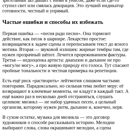
зрительный зал дышит с ними в унисон, даже если где-то
ступил свет или смялась декорация. Это лучший индикатор
готовности, честный и упрямый.
Частые ошибки и способы их избежать
Первая ошибка — «песня ради песни». Она тормозит
действие, как песок в шарнире. Лекарство простое:
возвращаемся к задаче сцены и переписываем текст до ясного
мотива. Вторая — звуковой излишек: жирные тембры там, где
нужен прозрачный шёпот. Лечится прореживанием фактуры.
Третья — недооценка артиста: диапазон и дыхание не про
«могу/не могу», а про живую природу его голоса. Тут спасают
пробные тональности и честная примерка на репетиции.
Есть ещё риск «растворить» лейтмотив слишком частыми
повторами. Парадоксально, но сильная тема любит меру: её
возвращают в ключевые моменты, не кладут в каждый такт. А
ещё важно раз в несколько дней отстраняться, слушать
целиком: мюзикл — не набор удачных песен, а цельный
организм, которому нужен ритм, дыхание и, конечно, нерв.
В сухом остатке, музыка для мюзикла — это договор
художников о способе рассказывать историю. Мелодии
выбирают слова, слова окрашивают мелодии, а сцена