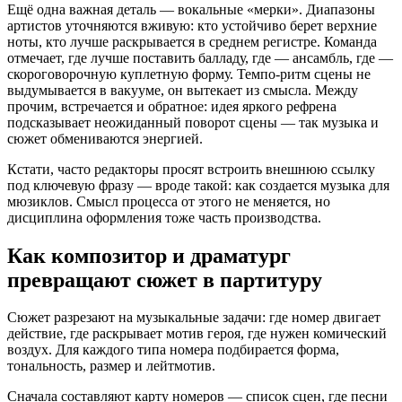
Ещё одна важная деталь — вокальные «мерки». Диапазоны
артистов уточняются вживую: кто устойчиво берет верхние
ноты, кто лучше раскрывается в среднем регистре. Команда
отмечает, где лучше поставить балладу, где — ансамбль, где —
скороговорочную куплетную форму. Темпо-ритм сцены не
выдумывается в вакууме, он вытекает из смысла. Между
прочим, встречается и обратное: идея яркого рефрена
подсказывает неожиданный поворот сцены — так музыка и
сюжет обмениваются энергией.
Кстати, часто редакторы просят встроить внешнюю ссылку
под ключевую фразу — вроде такой: как создается музыка для
мюзиклов. Смысл процесса от этого не меняется, но
дисциплина оформления тоже часть производства.
Как композитор и драматург
превращают сюжет в партитуру
Сюжет разрезают на музыкальные задачи: где номер двигает
действие, где раскрывает мотив героя, где нужен комический
воздух. Для каждого типа номера подбирается форма,
тональность, размер и лейтмотив.
Сначала составляют карту номеров — список сцен, где песни