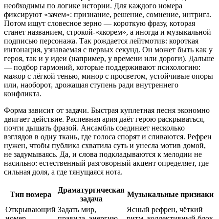
необходимы по логике истории. Для каждого номера
фиксируют «зачем»: признание, решение, сомнение, интрига.
Потом ищут словесное зерно — короткую фразу, которая
станет названием, строкой-«якорем», а иногда и музыкальной
подписью персонажа. Так рождается лейтмотив: короткая
интонация, узнаваемая с первых секунд. Он может быть как у
героя, так и у идеи (например, у времени или дороги). Дальше
— подбор гармоний, которые поддерживают психологию:
мажор с лёгкой тенью, минор с просветом, устойчивые опоры
или, наоборот, дрожащая ступень ради внутреннего
конфликта.
Форма зависит от задачи. Быстрая куплетная песня экономно
двигает действие. Распевная ария даёт герою раскрываться,
почти дышать фразой. Ансамбль соединяет несколько
взглядов в одну ткань, где голоса спорят и сливаются. Рефрен
нужен, чтобы публика схватила суть и унесла мотив домой,
не задумываясь. Да, и слова подкладываются к мелодии не
насильно: естественный разговорный акцент определяет, где
сильная доля, а где тянущаяся нота.
Драматургическая
Тип номера
Музыкальные признаки
задача
Открывающий
Задать мир,
Ясный рефрен, чёткий
номер
правила, энергию
ритм, коллективный блок