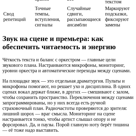
текстом
Точные
Случайные
Маркируют
Свод
темпы,
сдвиги,
подсказки,
репетиций
вступления,
рассыпающиеся
фиксируют
сигналы
ансамбли
замены
Звук на сцене и премьера: как
обеспечить читаемость и энергию
Чёткость текста и баланс с оркестром — главные цели
звукового плана. Настраиваются микрофоны, мониторинг,
уровни оркестра и автоматические переходы между сценами.
На площадке звук — это отдельная драматургия. Пульты и
микрофоны помогают, но решает ухо и дисциплина. В одних
сценах вокал держат ближе, в других — смешивают с залом,
чтобы сохранить пространство. Переключения между сценами
запрограммированы, но у них всегда есть ручной
страховочный план. Радиочастоты проверяются до зрителя:
лишний шорох — враг смысла. Мониторинг на сцене
настраивается тонко, чтобы артист слышал опору и не
форсировал. Да, и паузы. Порой главную ноту берёт тишина
— её тоже надо выставить.