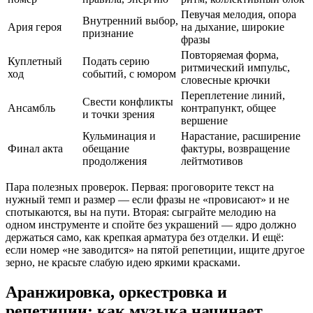
Певучая мелодия, опора
Внутренний выбор,
Ария героя
на дыхание, широкие
признание
фразы
Повторяемая форма,
Куплетный
Подать серию
ритмический импульс,
ход
событий, с юмором
словесные крючки
Переплетение линий,
Свести конфликты
Ансамбль
контрапункт, общее
и точки зрения
вершение
Кульминация и
Нарастание, расширение
Финал акта
обещание
фактуры, возвращение
продолжения
лейтмотивов
Пара полезных проверок. Первая: проговорите текст на
нужный темп и размер — если фразы не «провисают» и не
спотыкаются, вы на пути. Вторая: сыграйте мелодию на
одном инструменте и спойте без украшений — ядро должно
держаться само, как крепкая арматура без отделки. И ещё:
если номер «не заводится» на пятой репетиции, ищите другое
зерно, не красьте слабую идею яркими красками.
Аранжировка, оркестровка и
репетиции: как музыка начинает