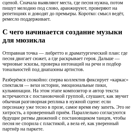
сценой. Сначала выявляют места, где песня нужна, потом
пишут мелодию под слово, аранжируют, проверяют на
репетициях и доводят до премьеры. Коротко: смысл ведёт,
ремесло поддерживает.
С чего начинается создание музыки
для мюзикла
Отправная точка — либретто и драматургический план: где
песня двигает сюжет, а где раскрывает героя. Дальше —
черновые эскизы, проверка интонаций на речи и подбор
тональностей под диапазоны артистов.
Разберёмся спокойно: сперва коллектив фиксирует «каркас»
спектакля — вехи истории, эмоциональные пики,
кульминации. На этом этапе композитор и автор текста
встречаются с постановочной группой, слушают, как звучит
обычная разговорная реплика в нужной сцене: если
персонажу уже тесно в прозе, самое время ему запеть. Это не
хитрость, а проверенный приём. Параллельно согласуются
будущие ритмы движений с постановщиком танцев, чтобы
песня не спорила с пластикой, а вела её, как уверенный
партнёр на паркете.