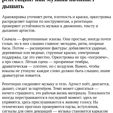
дышать
Аранжировка уточняет ритм, плотность и краски, оркестровка
распределяет партии по инструментам, а репетиции
проверяют устойчивость музыки к движению, тексту и
дыханию артистов.
Сначала — фортепианные эскизы. Они простые, иногда почти
голые, но в них слышно главное: мелодию, ритм, опорные
басы. Потом — расширение фактуры: добавляются ударные,
деревянные или медные, струнные краски, электронная
поддержка, где это уместно. Оркестровка не про «погромче»,
а про смысл. Лёгкая сцена — прозрачные тембры,
драматическая — плотнее, но с воздухом. Важно, чтобы
вокалы не утонули: каждое слово должно быть слышно, иначе
драматургия ломается.
Репетиции соединяют музыку и тело. Артист поёт, двигается,
дышит, следит за партнёром. Темп может сдвигаться —
ничего страшного, это рабочая жизнь материала. Тональности
иногда перестраиваются в последний момент: здесь не
упрямятся, здесь прислушиваются к живому голосу. На
технических прогонах проверяются паузы, вступления,
сигналы для смен декораций — музыка становится каркасом