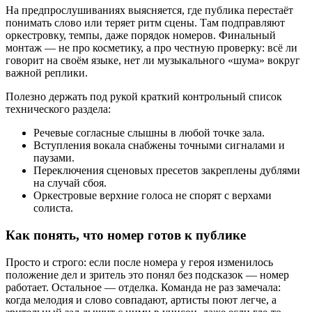
На предпрослушиваниях выясняется, где публика перестаёт
понимать слово или теряет ритм сцены. Там подправляют
оркестровку, темпы, даже порядок номеров. Финальный
монтаж — не про косметику, а про честную проверку: всё ли
говорит на своём языке, нет ли музыкального «шума» вокруг
важной реплики.
Полезно держать под рукой краткий контрольный список
технического раздела:
Речевые согласные слышны в любой точке зала.
Вступления вокала снабжены точными сигналами и
паузами.
Переключения сценовых пресетов закреплены дублями
на случай сбоя.
Оркестровые верхние голоса не спорят с верхами
солиста.
Как понять, что номер готов к публике
Просто и строго: если после номера у героя изменилось
положение дел и зритель это понял без подсказок — номер
работает. Остальное — отделка. Команда не раз замечала:
когда мелодия и слово совпадают, артисты поют легче, а