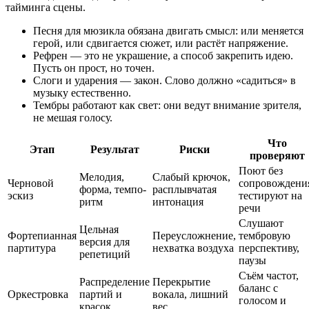
тайминга сцены.
Песня для мюзикла обязана двигать смысл: или меняется
герой, или сдвигается сюжет, или растёт напряжение.
Рефрен — это не украшение, а способ закрепить идею.
Пусть он прост, но точен.
Слоги и ударения — закон. Слово должно «садиться» в
музыку естественно.
Тембры работают как свет: они ведут внимание зрителя,
не мешая голосу.
Что
Этап
Результат
Риски
проверяют
Поют без
Мелодия,
Слабый крючок,
Черновой
сопровождени
форма, темпо-
расплывчатая
эскиз
тестируют на
ритм
интонация
речи
Слушают
Цельная
Фортепианная
Переусложнение,
тембровую
версия для
партитура
нехватка воздуха
перспективу,
репетиций
паузы
Съём частот,
Распределение
Перекрытие
баланс с
Оркестровка
партий и
вокала, лишний
голосом и
красок
вес