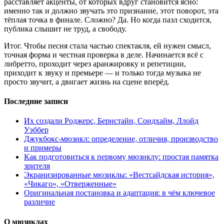
расставляет акценты, от которых вдруг становится ясно:
именно так и должно звучать это признание, этот поворот, эта
тёплая точка в финале. Сложно? Да. Но когда пазл сходится,
публика слышит не труд, а свободу.
Итог. Чтобы песня стала частью спектакля, ей нужен смысл,
точная форма и честная проверка в деле. Начинается всё с
либретто, проходит через аранжировку и репетиции,
приходит к звуку и премьере — и только тогда музыка не
просто звучит, а двигает жизнь на сцене вперёд.
Последние записи
Их создали Роджерс, Бернстайн, Сондхайм, Ллойд
Уэббер
Джукбокс‑мюзикл: определение, отличия, производство
и примеры
Как подготовиться к первому мюзиклу: простая памятка
зрителя
Экранизированные мюзиклы: «Вестсайдская история»,
«Чикаго», «Отверженные»
Оригинальная постановка и адаптация: в чём ключевое
различие
О мюзиклах